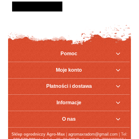
ZAREJESTRUJ SIĘ
Pomoc
Moje konto
Płatności i dostawa
Informacje
O nas
Sklep ogrodniczy Agro-Max
|
agromaxradom@gmail.com
| Tel: