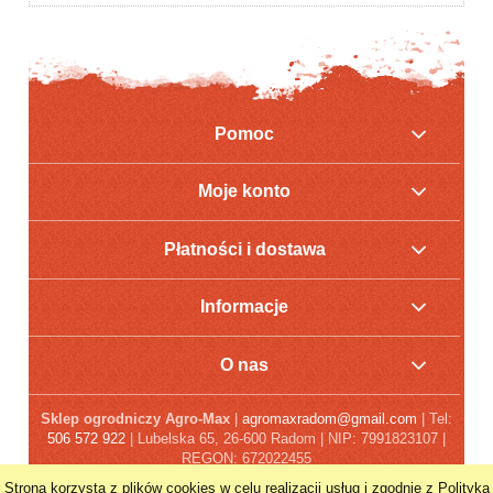
Pomoc
Moje konto
Płatności i dostawa
Informacje
O nas
Sklep ogrodniczy Agro-Max
|
agromaxradom@gmail.com
| Tel:
506 572 922
| Lubelska 65, 26-600 Radom | NIP: 7991823107 |
REGON: 672022455
Strona korzysta z plików cookies w celu realizacji usług i zgodnie z Polityką