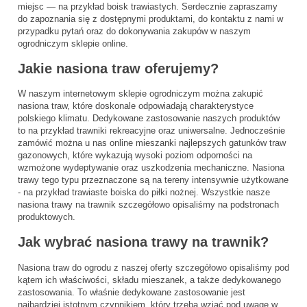
miejsc — na przykład boisk trawiastych. Serdecznie zapraszamy
do zapoznania się z dostępnymi produktami, do kontaktu z nami w
przypadku pytań oraz do dokonywania zakupów w naszym
ogrodniczym sklepie online.
Jakie nasiona traw oferujemy?
W naszym internetowym sklepie ogrodniczym można zakupić
nasiona traw, które doskonale odpowiadają charakterystyce
polskiego klimatu. Dedykowane zastosowanie naszych produktów
to na przykład trawniki rekreacyjne oraz uniwersalne. Jednocześnie
zamówić można u nas online mieszanki najlepszych gatunków traw
gazonowych, które wykazują wysoki poziom odporności na
wzmożone wydeptywanie oraz uszkodzenia mechaniczne. Nasiona
trawy tego typu przeznaczone są na tereny intensywnie użytkowane
- na przykład trawiaste boiska do piłki nożnej. Wszystkie nasze
nasiona trawy na trawnik szczegółowo opisaliśmy na podstronach
produktowych.
Jak wybrać nasiona trawy na trawnik?
Nasiona traw do ogrodu z naszej oferty szczegółowo opisaliśmy pod
kątem ich właściwości, składu mieszanek, a także dedykowanego
zastosowania. To właśnie dedykowane zastosowanie jest
najbardziej istotnym czynnikiem, który trzeba wziąć pod uwagę w