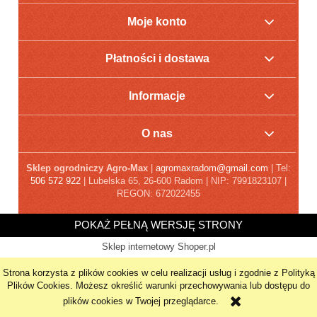
Moje konto
Płatności i dostawa
Informacje
O nas
Sklep ogrodniczy Agro-Max
|
agromaxradom@gmail.com
| Tel:
506 572 922
| Lubelska 65, 26-600 Radom | NIP: 7991823107 |
REGON: 672022455
POKAŻ PEŁNĄ WERSJĘ STRONY
Sklep internetowy Shoper.pl
Strona korzysta z plików cookies w celu realizacji usług i zgodnie z Polityką
Plików Cookies. Możesz określić warunki przechowywania lub dostępu do
plików cookies w Twojej przeglądarce.