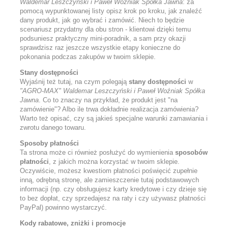
Waldemar Leszczyński i Paweł Woźniak Spółka Jawna
: za
pomocą wypunktowanej listy opisz krok po kroku, jak znaleźć
dany produkt, jak go wybrać i zamówić. Niech to będzie
scenariusz przydatny dla obu stron - klientowi dzięki temu
podsuniesz praktyczny mini-poradnik, a sam przy okazji
sprawdzisz raz jeszcze wszystkie etapy konieczne do
pokonania podczas zakupów w twoim sklepie.
Stany dostępności
Wyjaśnij też tutaj, na czym polegają
stany dostępności
w
"AGRO-MAX" Waldemar Leszczyński i Paweł Woźniak Spółka
Jawna
. Co to znaczy na przykład, że produkt jest "na
zamówienie"? Albo ile trwa dokładnie realizacja zamówienia?
Warto też opisać, czy są jakieś specjalne warunki zamawiania i
zwrotu danego towaru.
Sposoby płatności
Ta strona może ci również posłużyć do wymienienia
sposobów
płatności
, z jakich można korzystać w twoim sklepie.
Oczywiście, możesz kwestiom płatności poświęcić zupełnie
inną, odrębną stronę, ale zamieszczenie tutaj podstawowych
informacji (np. czy obsługujesz karty kredytowe i czy dzieje się
to bez dopłat, czy sprzedajesz na raty i czy używasz płatności
PayPal) powinno wystarczyć.
Kody rabatowe, zniżki i promocje