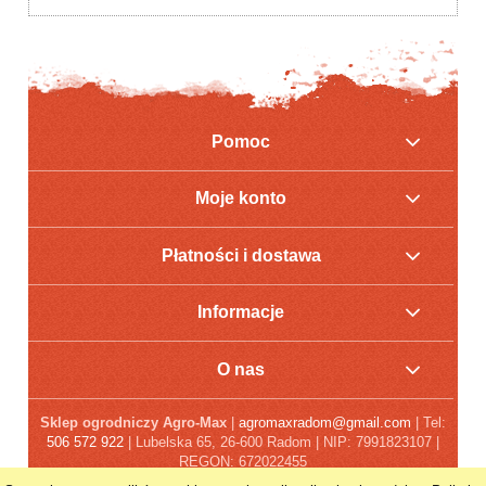
Pomoc
Moje konto
Płatności i dostawa
Informacje
O nas
Sklep ogrodniczy Agro-Max
|
agromaxradom@gmail.com
| Tel:
506 572 922
| Lubelska 65, 26-600 Radom | NIP: 7991823107 |
REGON: 672022455