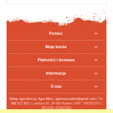
Pomoc
Moje konto
Płatności i dostawa
Informacje
O nas
Sklep ogrodniczy Agro-Max
|
agromaxradom@gmail.com
| Tel:
506 572 922
| Lubelska 65, 26-600 Radom | NIP: 7991823107 |
REGON: 672022455