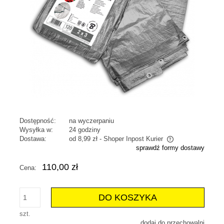
Dostępność:
na wyczerpaniu
Wysyłka w:
24 godziny
Dostawa:
od 8,99 zł
- Shoper Inpost Kurier
sprawdź formy dostawy
Cena nie zawiera ewentualnych kosztów płatności
110,00 zł
Cena:
DO KOSZYKA
szt.
dodaj do przechowalni