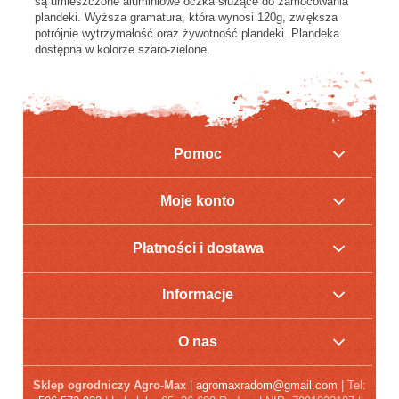
są umieszczone aluminiowe oczka służące do zamocowania
plandeki. Wyższa gramatura, która wynosi 120g, zwiększa
potrójnie wytrzymałość oraz żywotność plandeki. Plandeka
dostępna w kolorze szaro-zielone.
Pomoc
Moje konto
Płatności i dostawa
Informacje
O nas
Sklep ogrodniczy Agro-Max
|
agromaxradom@gmail.com
| Tel: