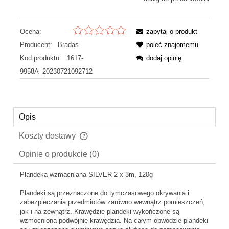
Ocena:
zapytaj o produkt
Producent:
Bradas
poleć znajomemu
Kod produktu:
1617-
dodaj opinię
9958A_20230721092712
Opis
Koszty dostawy
Cena nie zawiera ewentualnych kosztów płatności
Opinie o produkcie (0)
Plandeka wzmacniana SILVER 2 x 3m, 120g
Plandeki są przeznaczone do tymczasowego okrywania i
zabezpieczania przedmiotów zarówno wewnątrz pomieszczeń,
jak i na zewnątrz. Krawędzie plandeki wykończone są
wzmocnioną podwójnie krawędzią. Na całym obwodzie plandeki