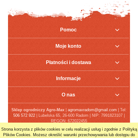
Pomoc
Moje konto
Płatności i dostawa
Informacje
O nas
Sklep ogrodniczy Agro-Max
|
agromaxradom@gmail.com
| Tel:
506 572 922
| Lubelska 65, 26-600 Radom | NIP: 7991823107 |
REGON: 672022455
Strona korzysta z plików cookies w celu realizacji usług i zgodnie z Polityką
POKAŻ PEŁNĄ WERSJĘ STRONY
Plików Cookies. Możesz określić warunki przechowywania lub dostępu do