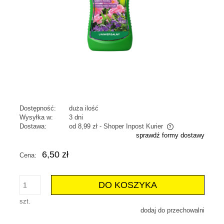
Dostępność:
duża ilość
Wysyłka w:
3 dni
Dostawa:
od 8,99 zł
- Shoper Inpost Kurier
sprawdź formy dostawy
Cena nie zawiera ewentualnych kosztów płatności
6,50 zł
Cena:
DO KOSZYKA
szt.
dodaj do przechowalni