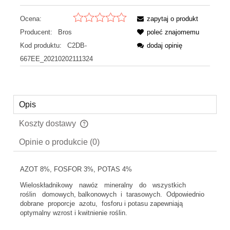
Ocena:
zapytaj o produkt
Producent:
Bros
poleć znajomemu
Kod produktu:
C2DB-
dodaj opinię
667EE_20210202111324
Opis
Koszty dostawy
Cena nie zawiera ewentualnych kosztów płatności
Opinie o produkcie (0)
AZOT 8%, FOSFOR 3%, POTAS 4%
Wieloskładnikowy nawóz mineralny do wszystkich
roślin domowych, balkonowych i tarasowych. Odpowiednio
dobrane proporcje azotu, fosforu i potasu zapewniają
optymalny wzrost i kwitnienie roślin.