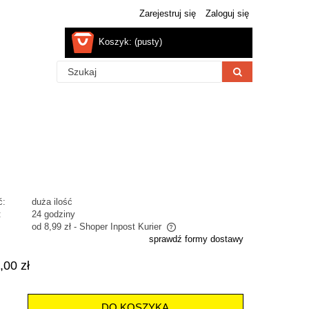
Zarejestruj się
Zaloguj się
Koszyk:
(pusty)
ć:
duża ilość
:
24 godziny
od 8,99 zł
- Shoper Inpost Kurier
sprawdź formy dostawy
na nie zawiera ewentualnych kosztów
,00 zł
atności
DO KOSZYKA
.