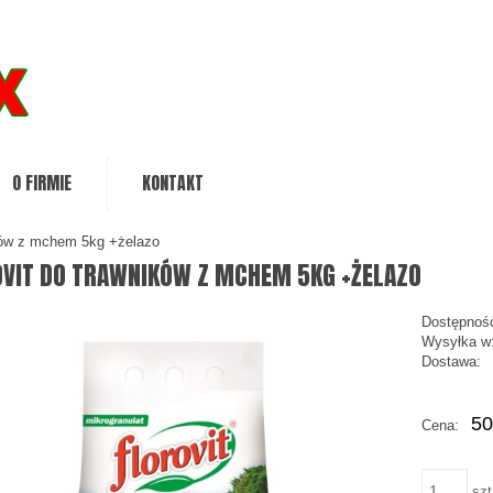
O FIRMIE
KONTAKT
ików z mchem 5kg +żelazo
OVIT DO TRAWNIKÓW Z MCHEM 5KG +ŻELAZO
Dostępnoś
Wysyłka w
Dostawa:
Ce
50
Cena:
pł
szt