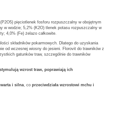
(P2O5) pięciotlenek fosforu rozpuszczalny w obojętnym
lny w wodzie; 5,2% (K2O) tlenek potasu rozpuszczalny w
ty; 4,0% (Fe) żelazo całkowite.
e ilości składników pokarmowych. Dlatego do uzyskania
nie od wczesnej wiosny do jesieni. Florovit do trawników z
stkich gatunków traw, szczególnie do trawników
stymulują wzrost traw,
poprawiają ich
warta i silna
, co
przeciwdziała wzrostowi mchu i