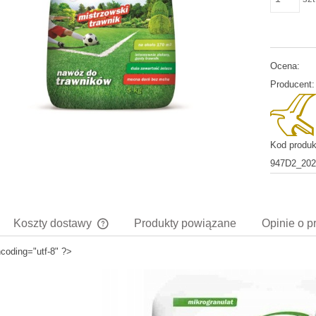
Ocena:
Producent:
Kod produk
947D2_202
Koszty dostawy
Produkty powiązane
Opinie o p
coding="utf-8" ?>
Cena nie zawiera ewentualnych kosztów
płatności