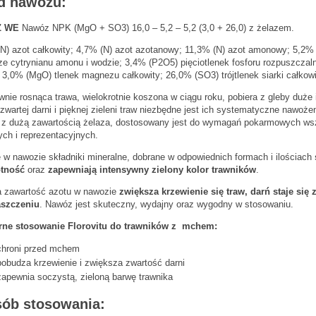
d nawozu:
Z WE
Nawóz NPK (MgO + SO3) 16,0 – 5,2 – 5,2 (3,0 + 26,0) z żelazem.
N) azot całkowity; 4,7% (N) azot azotanowy; 11,3% (N) azot amonowy; 5,2% 
ze cytrynianu amonu i wodzie; 3,4% (P2O5) pięciotlenek fosforu rozpuszcza
 3,0% (MgO) tlenek magnezu całkowity; 26,0% (SO3) trójtlenek siarki całkowi
wnie rosnąca trawa, wielokrotnie koszona w ciągu roku, pobiera z gleby duż
, zwartej darni i pięknej zieleni traw niezbędne jest ich systematyczne nawoże
 dużą zawartością żelaza, dostosowany jest do wymagań pokarmowych wszy
ch i reprezentacyjnych.
 w nawozie składniki mineralne, dobrane w odpowiednich formach i ilościach
otność
oraz
zapewniają intensywny zielony kolor trawników
.
 zawartość azotu w nawozie
zwiększa krzewienie się traw, darń staje się z
szczeniu
. Nawóz jest skuteczny, wydajny oraz wygodny w stosowaniu.
rne stosowanie Florovitu do trawników z mchem:
chroni przed mchem
pobudza krzewienie i zwiększa zwartość darni
zapewnia soczystą, zieloną barwę trawnika
ób stosowania: