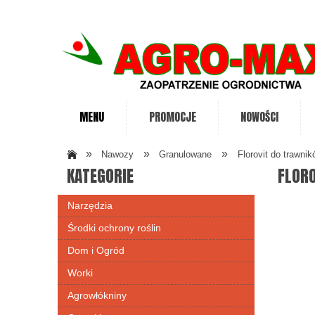
MENU
PROMOCJE
NOWOŚCI
»
»
»
Nawozy
Granulowane
Florovit do trawn
KATEGORIE
FLOR
Narzędzia
Środki ochrony roślin
Dom i Ogród
Worki
Agrowłókniny