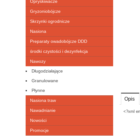
Opryskiwacze
Gryzoniobójcze
Skrzynki ogrodnicze
Nasiona
Preparaty owadobójcze DDD
środki czystości i dezynfekcja
Nawozy
Długodziałające
Granulowane
Płynne
Opis
Nasiona traw
Nawadnianie
<?xml en
Nowości
Promocje