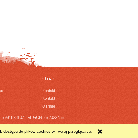
O nas
ści
Kontakt
Kontakt
O firmie
IP: 7991823107 | REGON: 672022455
ub dostępu do plików cookies w Twojej przeglądarce.