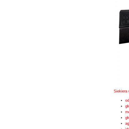
Siekiera
od
gł
mo
gł
ag