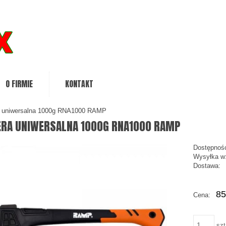
O FIRMIE
KONTAKT
a uniwersalna 1000g RNA1000 RAMP
ERA UNIWERSALNA 1000G RNA1000 RAMP
Dostępnoś
Wysyłka w
Dostawa:
Ce
85
Cena:
pł
szt