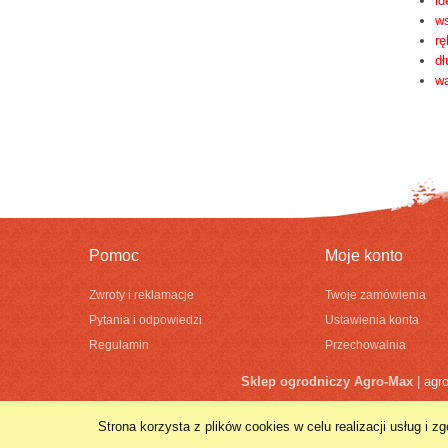
id
ws
rę
d
w
Pomoc
Moje konto
Zwroty i reklamacje
Twoje zamówienia
Pytania i odpowiedzi
Ustawienia konta
Regulamin
Przechowalnia
Sklep ogrodniczy Agro-Max
|
agr
Strona korzysta z plików cookies w celu realizacji usług i 