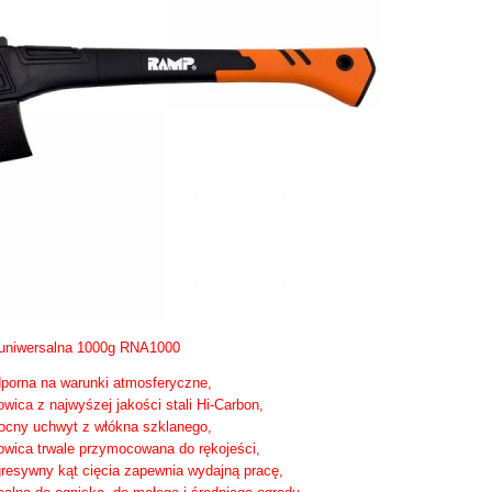
 uniwersalna 1000g RNA1000
porna na warunki atmosferyczne,
owica z najwyśzej jakości stali Hi-Carbon,
cny uchwyt z włókna szklanego,
owica trwale przymocowana do rękojeści,
resywny kąt cięcia zapewnia wydajną pracę,