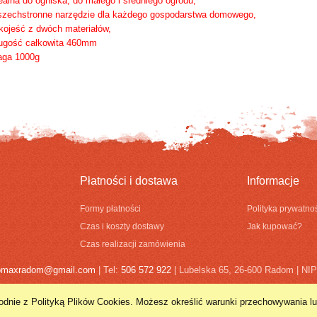
ealna do ogniska, do małego i średniego ogrodu,
zechstronne narzędzie dla każdego gospodarstwa domowego,
kojeść z dwóch materiałów,
ługość całkowita 460mm
aga 1000g
Płatności i dostawa
Informacje
Formy płatności
Polityka prywatno
Czas i koszty dostawy
Jak kupować?
Czas realizacji zamówienia
omaxradom@gmail.com
| Tel:
506 572 922
| Lubelska 65, 26-600 Radom | N
zgodnie z Polityką Plików Cookies. Możesz określić warunki przechowywania l
Sklep internetowy Shoper.pl