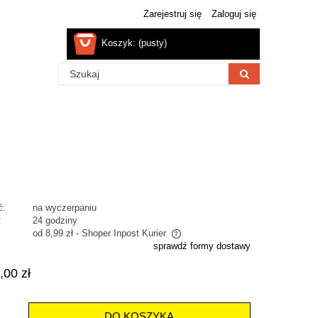
Zarejestruj się
Zaloguj się
Koszyk:
(pusty)
ć:
na wyczerpaniu
:
24 godziny
od 8,99 zł
- Shoper Inpost Kurier
sprawdź formy dostawy
na nie zawiera ewentualnych kosztów
,00 zł
atności
DO KOSZYKA
.