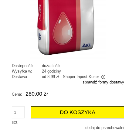
Dostępność:
duża ilość
Wysyłka w:
24 godziny
Dostawa:
od 8,99 zł
- Shoper Inpost Kurier
sprawdź formy dostawy
Cena nie zawiera ewentualnych kosztów płatności
280,00 zł
Cena:
DO KOSZYKA
szt.
dodaj do przechowalni