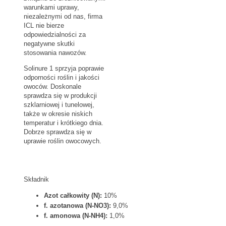
warunkami uprawy,
niezależnymi od nas, firma
ICL nie bierze
odpowiedzialności za
negatywne skutki
stosowania nawozów.
Solinure 1 sprzyja poprawie
odporności roślin i jakości
owoców. Doskonale
sprawdza się w produkcji
szklarniowej i tunelowej,
także w okresie niskich
temperatur i krótkiego dnia.
Dobrze sprawdza się w
uprawie roślin owocowych.
Składnik
Azot całkowity (N):
10%
f. azotanowa (N-NO3):
9,0%
f. amonowa (N-NH4):
1,0%