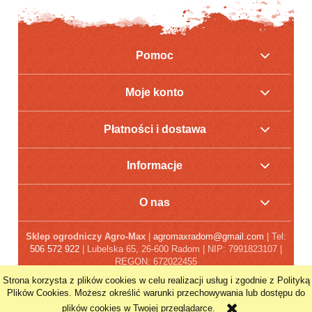
Pomoc
Moje konto
Płatności i dostawa
Informacje
O nas
Sklep ogrodniczy Agro-Max
|
agromaxradom@gmail.com
| Tel:
506 572 922
| Lubelska 65, 26-600 Radom | NIP: 7991823107 |
REGON: 672022455
Strona korzysta z plików cookies w celu realizacji usług i zgodnie z Polityką
POKAŻ PEŁNĄ WERSJĘ STRONY
Plików Cookies. Możesz określić warunki przechowywania lub dostępu do
plików cookies w Twojej przeglądarce.