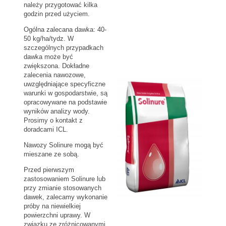
należy przygotować kilka
godzin przed użyciem.
Ogólna zalecana dawka: 40-
50 kg/ha/tydz. W
szczególnych przypadkach
dawka może być
zwiększona. Dokładne
zalecenia nawozowe,
uwzględniające specyficzne
warunki w gospodarstwie, są
opracowywane na podstawie
wyników analizy wody.
Prosimy o kontakt z
doradcami ICL.
Nawozy Solinure mogą być
mieszane ze sobą.
Przed pierwszym
zastosowaniem Solinure lub
przy zmianie stosowanych
dawek, zalecamy wykonanie
próby na niewielkiej
powierzchni uprawy. W
związku ze zróżnicowanymi