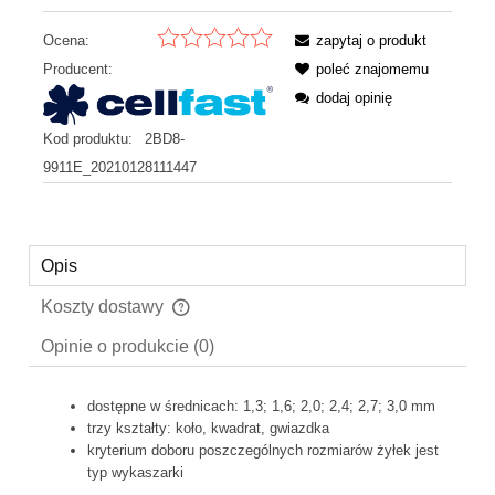
Ocena:
zapytaj o produkt
Producent:
poleć znajomemu
dodaj opinię
Kod produktu:
2BD8-
9911E_20210128111447
Opis
Koszty dostawy
Cena nie zawiera ewentualnych kosztów płatności
Opinie o produkcie (0)
dostępne w średnicach: 1,3; 1,6; 2,0; 2,4; 2,7; 3,0 mm
trzy kształty: koło, kwadrat, gwiazdka
kryterium doboru poszczególnych rozmiarów żyłek jest
typ wykaszarki