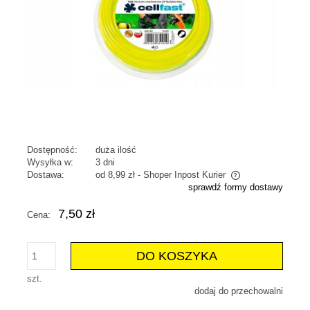
Dostępność:
duża ilość
Wysyłka w:
3 dni
Dostawa:
od 8,99 zł
- Shoper Inpost Kurier
sprawdź formy dostawy
Cena nie zawiera ewentualnych kosztów płatności
7,50 zł
Cena:
DO KOSZYKA
szt.
dodaj do przechowalni