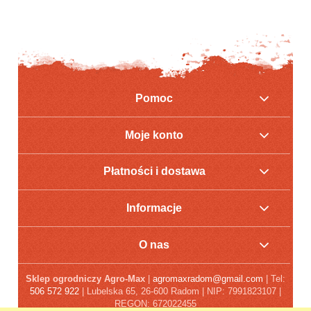
Pomoc
Moje konto
Płatności i dostawa
Informacje
O nas
Sklep ogrodniczy Agro-Max
|
agromaxradom@gmail.com
| Tel:
506 572 922
| Lubelska 65, 26-600 Radom | NIP: 7991823107 |
REGON: 672022455