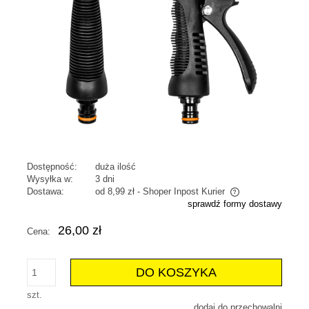
Dostępność:
duża ilość
Wysyłka w:
3 dni
Dostawa:
od 8,99 zł
- Shoper Inpost Kurier
sprawdź formy dostawy
Cena nie zawiera ewentualnych kosztów płatności
26,00 zł
Cena:
DO KOSZYKA
szt.
dodaj do przechowalni