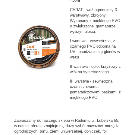
- 50m
CARAT - wąż ogrodniczy 3-
warstwowy, zbrojony.
Wykonany z miękkiego PVC
o zwiększonej gramaturze i
wytrzymałości.
I warstwa - wewnętrzna, z
czarnego PVC odporna na
UV i osadzanie się glonów w
wężu
II warstwa - oplot krzyżowy z
włókna syntetycznego
III warstwa - zewnętrzna,
czarna z dwoma
pomarańczowymi paskami, z
miękkiego PVC
Zapraszamy do naszego sklepu w Radomiu ul. Lubelska 65,
w naszej ofercie znajduje się duży wybór nawozów, narzędzi
ogrodniczych, torfu, ziemi uniwersalnej, doniczek, folii